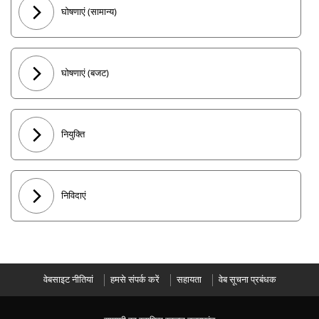
घोषणाएं (सामान्य)
घोषणाएं (बजट)
नियुक्ति
निविदाएं
वेबसाइट नीतियां
हमसे संपर्क करें
सहायता
वेब सूचना प्रबंधक